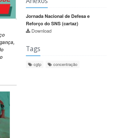
Anexos
Jornada Nacional de Defesa e
Reforço do SNS (cartaz)
Download
ço
agança,
Tags
do
to
cgtp
concentração