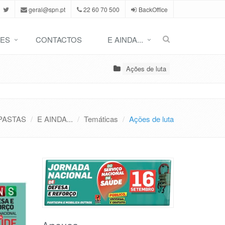
geral@spn.pt
22 60 70 500
BackOffice
ES
CONTACTOS
E AINDA...
Ações de luta
PASTAS
E AINDA...
Temáticas
Ações de luta