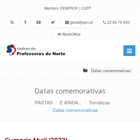
Membro:
FENPROF
|
CGTP
geral@spn.pt
22 60 70 500
BackOffice
Toggle
naviga
Datas comemorativas
Datas comemorativas
PASTAS
E AINDA...
Temáticas
Datas comemorativas