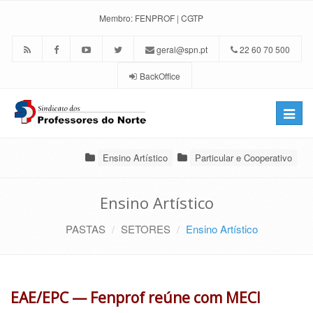
Membro:
FENPROF
|
CGTP
geral@spn.pt
22 60 70 500
BackOffice
Toggle
naviga
Ensino Artístico
Particular e Cooperativo
Ensino Artístico
PASTAS
SETORES
Ensino Artístico
EAE/EPC — Fenprof reúne com MECI