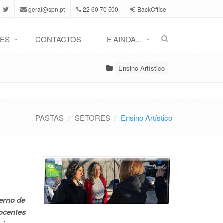
geral@spn.pt
22 60 70 500
BackOffice
ES
CONTACTOS
E AINDA...
Ensino Artístico
PASTAS
SETORES
Ensino Artístico
terno de
docentes