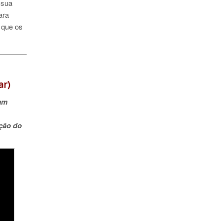
 sua
ara
 que os
ar)
ram
ação do