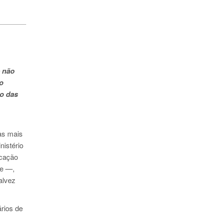
e não
o
do das
as mais
nistério
ucação
te —,
alvez
ários de