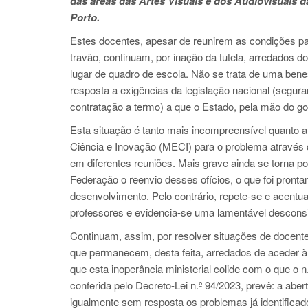
das áreas das Artes Visuais e dos Audiovisuais d
Porto.
Estes docentes, apesar de reunirem as condições par
travão, continuam, por inação da tutela, arredados d
lugar de quadro de escola. Não se trata de uma ben
resposta a exigências da legislação nacional (segur
contratação a termo) a que o Estado, pela mão do go
Esta situação é tanto mais incompreensível quanto a 
Ciência e Inovação (MECI) para o problema através d
em diferentes reuniões. Mais grave ainda se torna por,
Federação o reenvio desses ofícios, o que foi pronta
desenvolvimento. Pelo contrário, repete-se e acentu
professores e evidencia-se uma lamentável descons
Continuam, assim, por resolver situações de docent
que permanecem, desta feita, arredados de aceder à c
que esta inoperância ministerial colide com o que o n
conferida pelo Decreto-Lei n.º 94/2023, prevê: a a
igualmente sem resposta os problemas já identifica