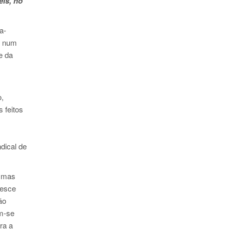
eis, no
a-
l num
e da
o,
 feitos
dical de
, mas
resce
ão
êm-se
ra a