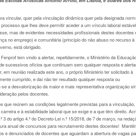
as Escolas Artísticas António Arroio, em Lisboa, e Soares dos R
a vincular, quer pela vinculação dinâmica quer pela designada norm
o processo que lhes deve permitir aceder a um vínculo laboral estáve
esse, mas de evidentes necessidades profissionais destes docentes 
ança no emprego) e comunitária (princípio do não abuso no recurso à
verno, está obrigado.
Fenprof tem vindo a alertar, repetidamente, o Ministério da Educaçã
e sucessivos ofícios que continuam sem qualquer resposta e alertas
 em reunião realizada este ano, o próprio Ministério ter solicitado à
mente cumprido, e daí não ter resultado qualquer resposta ou
a-se a desvalorização da maior e mais representativa organização sin
ideração pelos docentes.
es que reúnem as condições legalmente previstas para a vinculação
arreira e à estabilidade laboral que se exige e a que têm direito. Ac
.º 3 do artigo 4.º do Decreto-Lei n.º 15/2018, de 7 de março, na redaç
bertura anual de concursos para recrutamento destes docentes! Mant
dos e denunciados de docentes que aguardam a abertura de vagas pa