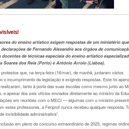
isíveis!
ssores do ensino artístico exigem respostas de um ministério qu
s declarações de Fernando Alexandre aos órgãos de comunicaçã
 docentes de técnicas especiais do ensino artístico especializa
as Soares dos Reis (Porto) e António Arroio (Lisboa).
protestos que, na terça-feira (16/mar), de manhã, juntaram vários
o o incumprimento da legislação e exigindo respostas. Este foi apen
 realizaram, tanto à porta das suas escolas como mesmo junto ao Mi
, e apesar dos seis ofícios enviados diretamente ao ministro da Ed
rpelações em reuniões com o MECI — algumas com o ministro presen
am estes professores, a Fenprof nunca recebeu qualquer resposta. T
 invisibilidade administrativa”.
onclusão em pleno do concurso extraordinário de 2023, regimes ordin