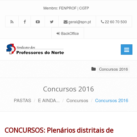
Membro:
FENPROF
|
CGTP
geral@spn.pt
22 60 70 500
BackOffice
Toggle
naviga
Concursos 2016
Concursos 2016
PASTAS
E AINDA...
Concursos
Concursos 2016
CONCURSOS: Plenários distritais de