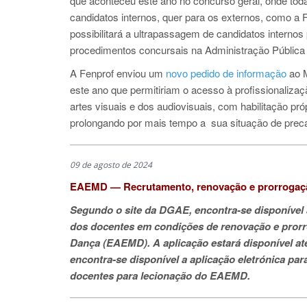
que aconteceu este ano no concurso geral, onde to
candidatos internos, quer para os externos, como 
possibilitará a ultrapassagem de candidatos interno
procedimentos concursais na Administração Pública
A Fenprof enviou um
novo pedido de informação
ao 
este ano que permitiriam o acesso à profissionaliza
artes visuais e dos audiovisuais, com habilitação pr
prolongando por mais tempo a sua situação de prec
09 de agosto de 2024
EAEMD — Recrutamento, renovação e prorrogaçã
Segundo o site da DGAE, encontra-se disponível
dos docentes em condições de renovação e prorro
Dança (EAEMD). A aplicação estará disponível até
encontra-se disponível a aplicação eletrónica par
docentes para lecionação do EAEMD.