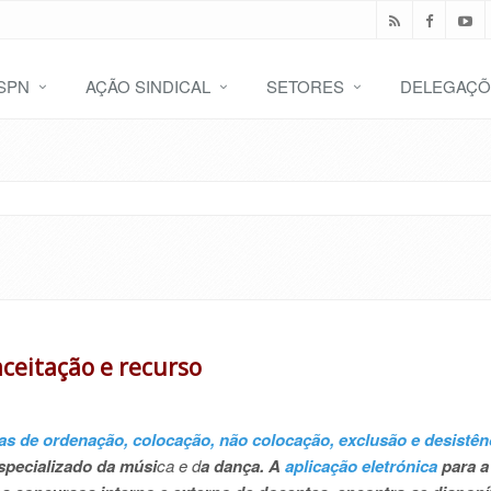
SPN
AÇÃO SINDICAL
SETORES
DELEGAÇÕ
aceitação e recurso
ivas de ordenação, colocação, não colocação, exclusão e desistê
especializado da músi
ca e d
a dança.
A
aplicação eletrónica
para a