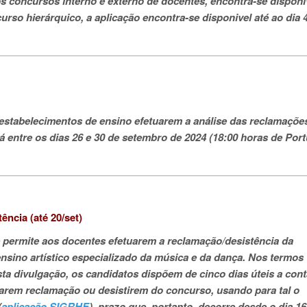
s concursos interno e externo de docentes, encontra-se disponí
urso hierárquico, a aplicação encontra-se disponivel até ao dia 
 estabelecimentos de ensino efetuarem a análise das reclamaçõe
 entre os dias 26 e 30 de setembro de 2024 (18:00 horas de Port
ncia (até 20/set)
permite aos docentes efetuarem a reclamação/desistência da
nsino artístico especializado da música e da dança. Nos termos
sta divulgação, os candidatos dispõem de cinco dias úteis a cont
ntarem reclamação ou desistirem do concurso, usando para tal o
(
aplicação SIGRHE
), prazo que, portanto, decorre desde o dia 16