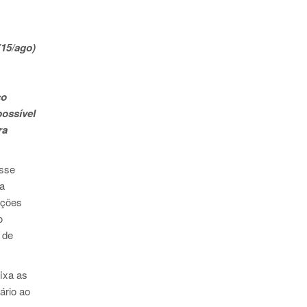
(15/ago)
co
possível
ra
esse
da
nções
o
 de
ixa as
ário ao