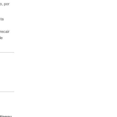
o, por
sta
recair
de
stionou