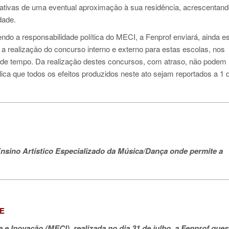
ativas de uma eventual aproximação à sua residência, acrescentand
dade.
ndo a responsabilidade política do MECI, a Fenprof enviará, ainda e
a realização do concurso interno e externo para estas escolas, nos
 de tempo. Da realização destes concursos, com atraso, não podem 
ica que todos os efeitos produzidos neste ato sejam reportados a 1 
nsino Artístico Especializado da Música/Dança onde permite a
AE
 e Inovação (MECI), realizada no dia 31 de julho, a Fenprof que