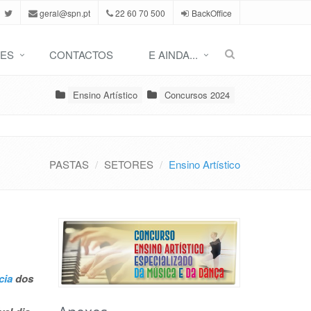
geral@spn.pt
22 60 70 500
BackOffice
ES
CONTACTOS
E AINDA...
Ensino Artístico
Concursos 2024
PASTAS
SETORES
Ensino Artístico
ncia
dos