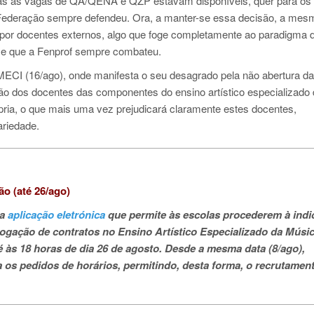
das as vagas de QA/QENA e QZP estavam disponíveis, quer para os
a Federação sempre defendeu. Ora, a manter-se essa decisão, a mes
s por docentes externos, algo que foge completamente ao paradigma 
 e que a Fenprof sempre combateu.
MECI (16/ago), onde manifesta o seu desagrado pela não abertura d
ção dos docentes das componentes do ensino artístico especializado
ópria, o que mais uma vez prejudicará claramente estes docentes,
ariedade.
o (até 26/ago)
 a
aplicação eletrónica
que permite às escolas procederem à indi
gação de contratos no Ensino Artístico Especializado da Músic
 às 18 horas de dia 26 de agosto. Desde
a mesma data (8/ago),
a os pedidos de horários, permitindo, desta forma, o recrutamen