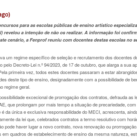
ago)
ncursos para as escolas públicas de ensino artístico especializ
) revelou a intenção de não os realizar. A informação foi confi
este cenário, a Fenprof reuniu com docentes destas escolas no s
va um regime específico de seleção e recrutamento dos docentes d
o pelo Decreto-Lei n.º 94/2023, de 17 de outubro, que alarga a sua a
 Pela primeira vez, todos estes docentes passaram a estar abrangido
ades deste tipo de ensino, designadamente com a possibilidade de ben
o regime geral.
ossibilidade excecional de prorrogação dos contratos, defrauda as l
EAE, que prolongam por mais tempo a situação de precariedade, com
e é da única e exclusiva responsabilidade do MECI, acrescenta, aind
samente da lei que, celebrados contratos a termo resolutivo com horár
ão pode haver lugar a novo contrato, nova renovação ou prorrogaçã
as em quadros de estabelecimento de ensino da mesma natureza, es