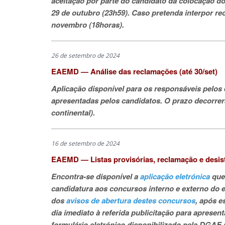
aceitação por parte do candidato da colocação do
29 de outubro (23h59). Caso pretenda interpor rec
novembro (18horas).
26 de setembro de 2024
EAEMD — Análise das reclamações (até 30/set)
Aplicação disponível para os responsáveis pelos
apresentadas pelos candidatos. O prazo decorrerá
continental).
16 de setembro de 2024
EAEMD — Listas provisórias, reclamação e desistê
Encontra-se disponível a
aplicação eletrónica
que 
candidatura aos concursos interno e externo do e
dos
avisos de abertura destes concursos
, após e
dia imediato à referida publicitação para aprese
formulário eletrónico disponibilizado pela DGAE 