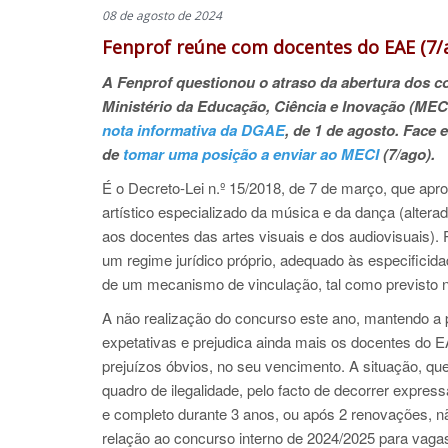
08 de agosto de 2024
Fenprof reúne com docentes do EAE (7/
A Fenprof questionou o atraso da abertura dos co
Ministério da Educação, Ciência e Inovação (MECI
nota informativa da DGAE
, de 1 de agosto. Face 
de
tomar uma posição a enviar ao MECI
(7/ago).
É o Decreto-Lei n.º 15/2018, de 7 de março, que
apro
artístico especializado da música e da dança (alterad
aos docentes das artes visuais e dos audiovisuais).
um regime jurídico próprio, adequado às especificid
de um mecanismo de vinculação, tal como previsto n
A não realização do concurso este ano, mantendo a p
expetativas e prejudica ainda mais os docentes do 
prejuízos óbvios, no seu vencimento. A situação, qu
quadro de ilegalidade, pelo facto de decorrer expres
e completo durante 3 anos, ou após 2 renovações, n
relação ao concurso interno de 2024/2025 para vag