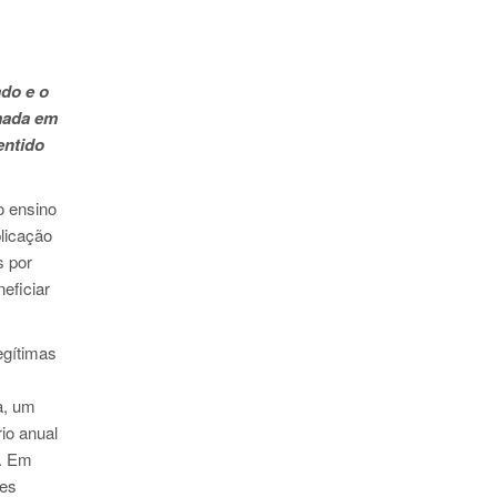
ado e o
rmada em
entido
o ensino
plicação
s por
eficiar
egítimas
a, um
io anual
o. Em
tes