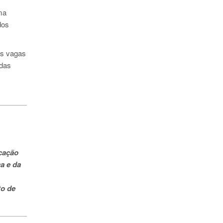
ma
dos
as vagas
 das
cação
a e da
to de