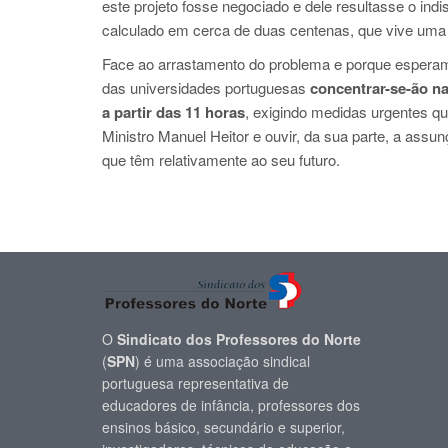
este projeto fosse negociado e dele resultasse o in
calculado em cerca de duas centenas, que vive uma 
Face ao arrastamento do problema e porque esperam 
das universidades portuguesas
concentrar-se-ão na
a partir das 11 horas
, exigindo medidas urgentes q
Ministro Manuel Heitor e ouvir, da sua parte, a as
que têm relativamente ao seu futuro.
O
Sindicato dos Professores do Norte
(
SPN
) é uma associação sindical
portuguesa representativa de
educadores de infância, professores dos
ensinos básico, secundário e superior,