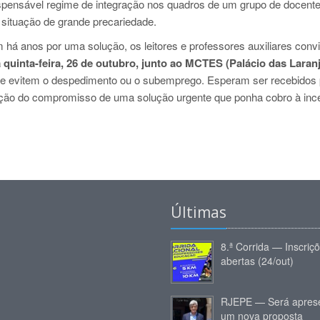
dispensável regime de integração nos quadros de um grupo de docente
situação de grande precariedade.
há anos por uma solução, os leitores e professores auxiliares conv
 quinta-feira, 26 de outubro, junto ao MCTES (Palácio das Laranj
ue evitem o despedimento ou o subemprego. Esperam ser recebidos 
sunção do compromisso de uma solução urgente que ponha cobro à inc
Últimas
8.ª Corrida — Inscriç
abertas (24/out)
RJEPE — Será apres
um nova proposta