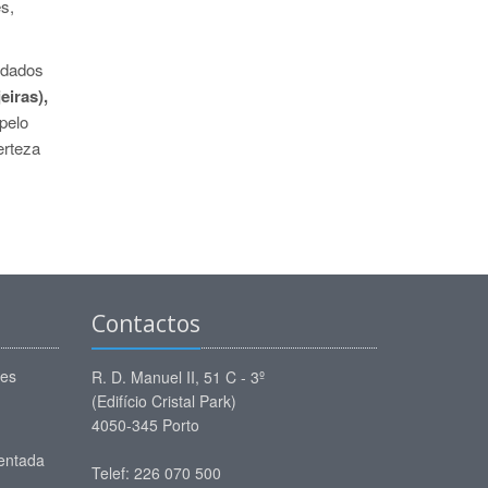
s,
idados
eiras),
pelo
erteza
Contactos
ões
R. D. Manuel II, 51 C - 3º
(Edifício Cristal Park)
4050-345 Porto
entada
Telef: 226 070 500