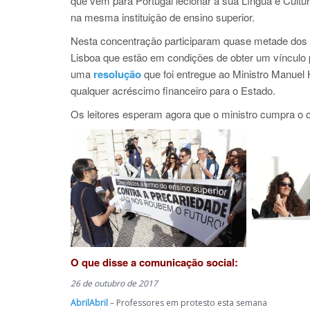
que vêm para Portugal lecionar a sua Língua e Cult
na mesma instituição de ensino superior.
Nesta concentração participaram quase metade dos le
Lisboa que estão em condições de obter um vínculo pú
uma
resolução
que foi entregue ao Ministro Manuel
qualquer acréscimo financeiro para o Estado.
Os leitores esperam agora que o ministro cumpra o 
O que disse a comunicação social:
26 de outubro de 2017
AbrilAbril
– Professores em protesto esta semana