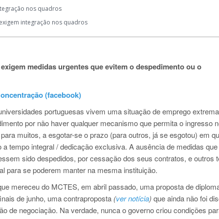
ntegração nos quadros
 exigem integração nos quadros
s exigem medidas urgentes que evitem o despedimento ou o
oncentração (facebook)
as universidades portuguesas vivem uma situação de emprego extrem
imento por não haver qualquer mecanismo que permita o ingresso 
para muitos, a esgotar-se o prazo (para outros, já se esgotou) em q
 a tempo integral / dedicação exclusiva. A ausência de medidas que
ivessem sido despedidos, por cessação dos seus contratos, e outros
ial para se poderem manter na mesma instituição.
 que mereceu do MCTES, em abril passado, uma proposta de diploma 
inais de junho, uma contraproposta
(
ver notícia
)
que ainda não foi dis
o de negociação. Na verdade, nunca o governo criou condições par