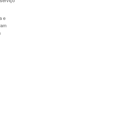
 serviço
a e
aram
a