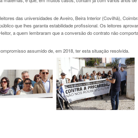
ura maternas, e que, em muitos casos, contam já com vários anos de
itores das universidades de Aveiro, Beira Interior (Covilhã), Coimbr
blico que lhes garanta estabilidade profissional. Os leitores aprov
 Heitor, a quem lembraram que a conversão do contrato não comport
compromisso assumido de, em 2018, ter esta situação resolvida.