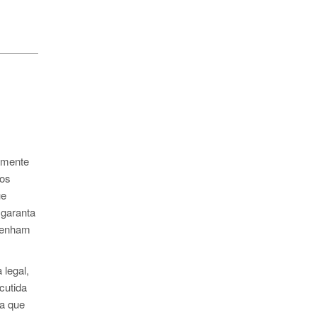
amente
nos
ue
 garanta
 tenham
legal,
cutida
a que