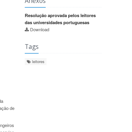
Anexos
Resolução aprovada pelos leitores
das universidades portuguesas
Download
Tags
leitores
da
uação de
angeiros