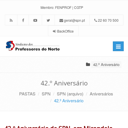
Membro:
FENPROF
|
CGTP
geral@spn.pt
22 60 70 500
BackOffice
Toggle
naviga
42.º Aniversário
42.º Aniversário
PASTAS
SPN
SPN (arquivo)
Aniversários
42.º Aniversário