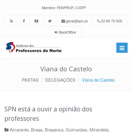
Membro:
FENPROF
|
CGTP
geral@spn.pt
22 60 70 500
BackOffice
Toggle
naviga
Viana do Castelo
PASTAS
DELEGAÇÕES
Viana do Castelo
SPN está a ouvir a opinião dos
professores
Amarante
,
Braga
,
Bragança
,
Guimarães
,
Mirandela
,