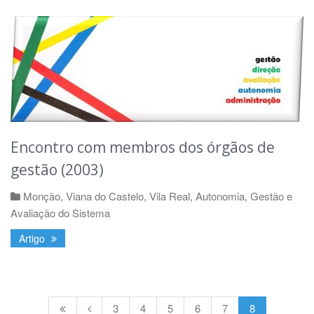
Encontro com membros dos órgãos de
gestão (2003)
Monção
,
Viana do Castelo
,
Vila Real
,
Autonomia, Gestão e
Avaliação do Sistema
Artigo
3
4
5
6
7
8