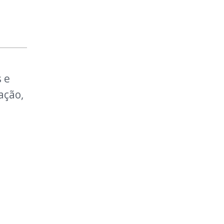
 e
ação,