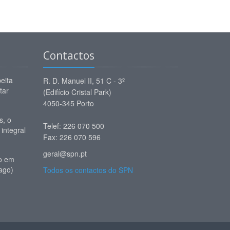
Contactos
eita
R. D. Manuel II, 51 C - 3º
tar
(Edifício Cristal Park)
4050-345 Porto
, o
Telef: 226 070 500
 integral
Fax: 226 070 596
geral@spn.pt
io em
ago)
Todos os contactos do SPN