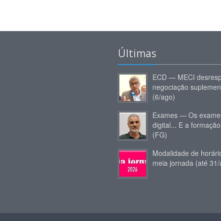
Últimas
ECD — MECI desresp
negociação suplemen
(6/ago)
Exames — Os exames
digital... E a formação
(FG)
Modalidade de horár
meia jornada (até 31/