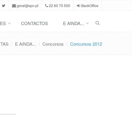
geral@spn.pt
22 60 70 500
BackOffice
ES
CONTACTOS
E AINDA...
STAS
E AINDA...
Concursos
Concursos 2012