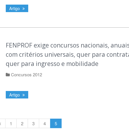
Artigo
FENPROF exige concursos nacionais, anuais
com critérios universais, quer para contrat
quer para ingresso e mobilidade
Concursos 2012
Artigo
1
2
3
4
5