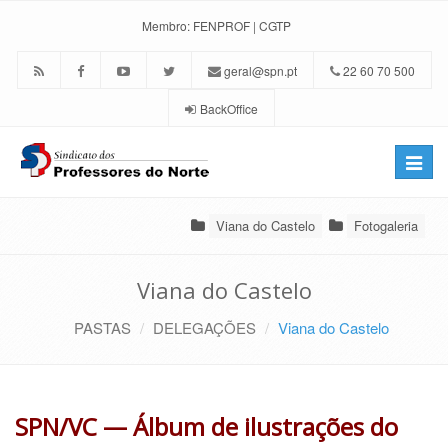
Membro:
FENPROF
|
CGTP
geral@spn.pt
22 60 70 500
BackOffice
Toggle
naviga
Viana do Castelo
Fotogaleria
Viana do Castelo
PASTAS
DELEGAÇÕES
Viana do Castelo
SPN/VC — Álbum de ilustrações do