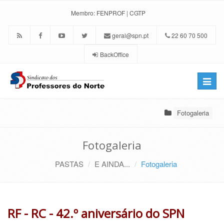
Membro:
FENPROF
|
CGTP
geral@spn.pt
22 60 70 500
BackOffice
Toggle
naviga
Fotogaleria
Fotogaleria
PASTAS
E AINDA...
Fotogaleria
RF - RC - 42.º aniversário do SPN