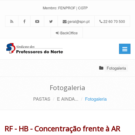
Membro:
FENPROF
|
CGTP
geral@spn.pt
22 60 70 500
BackOffice
Toggle
naviga
Fotogaleria
Fotogaleria
PASTAS
E AINDA...
Fotogaleria
RF - HB - Concentração frente à AR