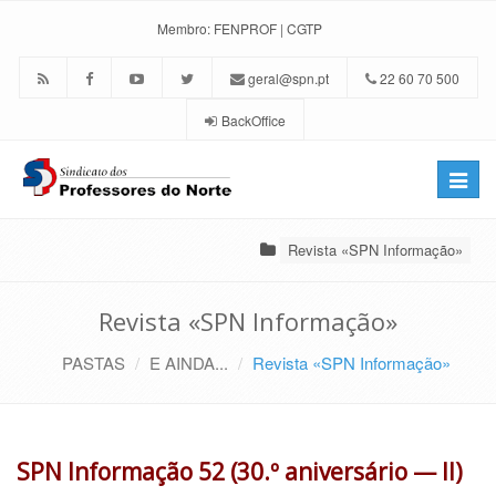
Membro:
FENPROF
|
CGTP
geral@spn.pt
22 60 70 500
BackOffice
Toggle
naviga
Revista «SPN Informação»
Revista «SPN Informação»
PASTAS
E AINDA...
Revista «SPN Informação»
SPN Informação 52 (30.º aniversário — II)