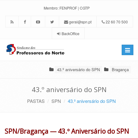
Membro:
FENPROF
|
CGTP
geral@spn.pt
22 60 70 500
BackOffice
Toggle
naviga
43.º aniversário do SPN
Bragança
43.º aniversário do SPN
PASTAS
SPN
43.º aniversário do SPN
SPN/Bragança — 43.º Aniversário do SPN