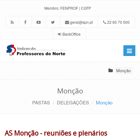
Membro:
FENPROF
|
CGTP
geral@spn.pt
22 60 70 500
BackOffice
Toggle
naviga
Monção
Monção
PASTAS
DELEGAÇÕES
Monção
AS Monção - reuniões e plenários