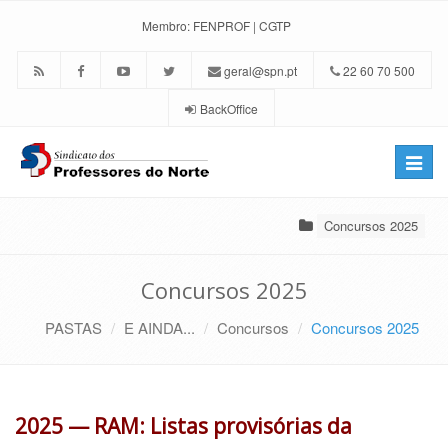
Membro:
FENPROF
|
CGTP
geral@spn.pt
22 60 70 500
BackOffice
Toggle
naviga
Concursos 2025
Concursos 2025
PASTAS
E AINDA...
Concursos
Concursos 2025
2025 — RAM: Listas provisórias da