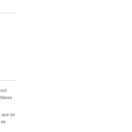
prof
 Nesse
m que se
 as