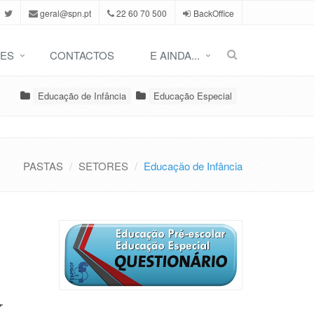
geral@spn.pt
22 60 70 500
BackOffice
ES
CONTACTOS
E AINDA...
Educação de Infância
Educação Especial
PASTAS
SETORES
Educação de Infância
r