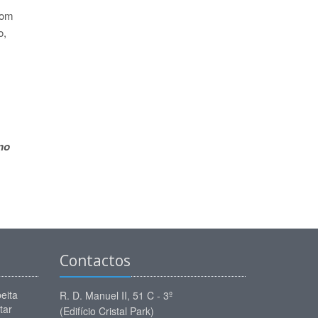
com
o,
no
Contactos
eita
R. D. Manuel II, 51 C - 3º
tar
(Edifício Cristal Park)