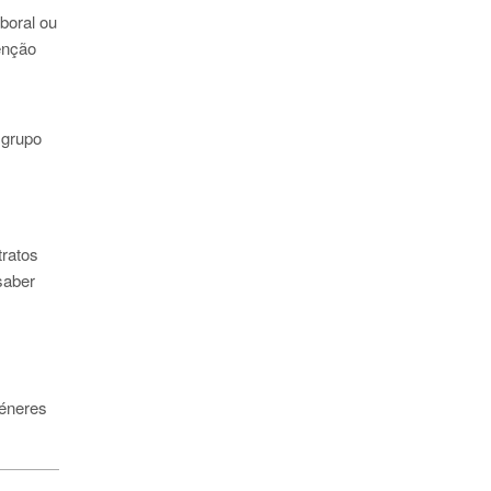
boral ou
enção
 grupo
tratos
saber
géneres