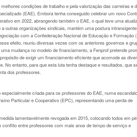
 melhores condições de trabalho e pela valorização das carreiras e 
specializado (EAE). Embora tenha conseguido celebrar um novo Cont
operativo em 2022, abrangendo também o EAE, o qual teve uma atuali
 a outras organizações sindicais, mantém uma postura intransigente
a negociação com a Confederação Nacional de Educação e Formação 
 esse efeito, reuniu diversas vezes com os anteriores governos e gru
5 uma mudança no modelo de financiamento, a Fenprof pretende pro
ropósito de exigir um financiamento eficiente que acomode as dive
e. No entanto, para que esta luta tenha destaque e resultados, que s
unta dos professores.
ção especialmente criada para os professores do EAE, numa escandal
Ensino Particular e Cooperativo (EPC), representando uma perda de
, medida lamentavelmente revogada em 2015, colocando todos em pé
 conflito entre professores com mais anos de tempo de serviço e