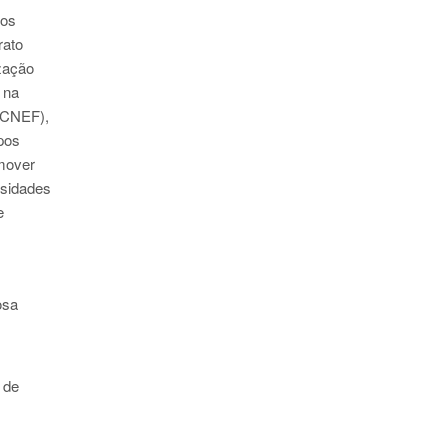
dos
rato
zação
 na
(CNEF),
pos
mover
rsidades
e
osa
 de