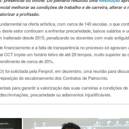
 presencial ou online.
Do plenário resultou uma
Resolução
apr
cial melhorar as condições de trabalho e de carreira, alterar o
lorizar a profissão.
damental na oferta artística, com cerca de 140 escolas, o que cont
 deste setor continuam a enfrentar precariedade, baixos salários e 
 inalterado desde 2015, penalizando os docentes com mais antiguid
de financiamento e a falta de transparência no processo só agravam 
tual CCT impõe um horário letivo de até 29 tempos, muito superior ao 
rendimento de cerca de 20%.
I) foi solicitada pela Fenprof, em dezembro, uma reunião para discu
reposição do escalonamento dos Contratos de Patrocínio.
ntais para garantir a valorização das suas carreiras e condições de
iscriminações, precariedade ou adiamentos injustificáveis.