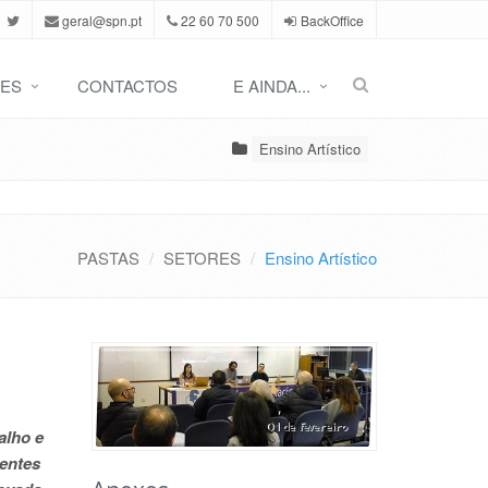
geral@spn.pt
22 60 70 500
BackOffice
ES
CONTACTOS
E AINDA...
Ensino Artístico
PASTAS
SETORES
Ensino Artístico
alho e
sentes