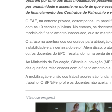
optaram por uma das duas modalidades possíveis:
por unanimidade e assente no mote de que é essen
de financiamento dos Contratos de Patrocínio e va
O EAE, na vertente privada, desempenha um papel fun
com as 10 escolas públicas. No entanto, os docentes
modelo de financiamento inadequado, que se mantém
O atraso na abertura dos concursos para atribuição 
instabilidade e a incerteza do setor. Além disso, o a
outros docentes do EPC, resultando numa perda de 
Ao Ministério da Educação, Ciência e Inovação (MEC
das questões relacionadas com o financiamento e a 
A mobilização e união dos trabalhadores são fundame
trabalho. O SPN/Fenprof e os docentes não aceitam d
[Clicar nas imagens.]