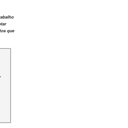
rabalho
ptar
tos que