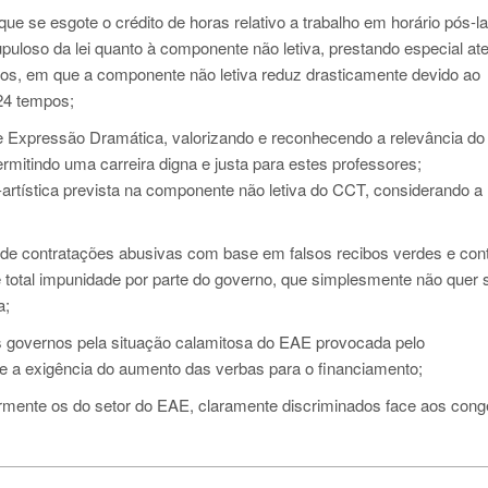
e se esgote o crédito de horas relativo a trabalho em horário pós-la
uloso da lei quanto à componente não letiva, prestando especial at
os, em que a componente não letiva reduz drasticamente devido ao
24 tempos;
 e Expressão Dramática, valorizando e reconhecendo a relevância do
ermitindo uma carreira digna e justa para estes professores;
-artística prevista na componente não letiva do CCT, considerando a
l de contratações abusivas com base em falsos recibos verdes e con
total impunidade por parte do governo, que simplesmente não quer 
a;
os governos pela situação calamitosa do EAE provocada pelo
 e a exigência do aumento das verbas para o financiamento;
larmente os do setor do EAE, claramente discriminados face aos con