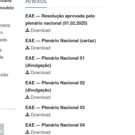
Anexos
ovada
 modelo
EAE — Resolução aprovada pelo
plenário nacional (01.02.2025)
rasta
Download
um
ade.
EAE — Plenário Nacional (cartaz)
Download
a
de
EAE — Plenário Nacional 01
(divulgação)
Download
ssão
EAE — Plenário Nacional 02
(divulgação)
Download
EAE — Plenário Nacional 03
Download
EAE — Planário Nacional 04
Download