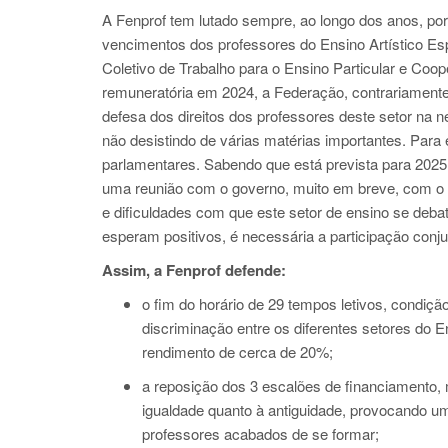
A Fenprof tem lutado sempre, ao longo dos anos, por
vencimentos dos professores do Ensino Artístico E
Coletivo de Trabalho para o Ensino Particular e Co
remuneratória em 2024, a Federação, contrariamente
defesa dos direitos dos professores deste setor n
não desistindo de várias matérias importantes. Para
parlamentares. Sabendo que está prevista para 202
uma reunião com o governo, muito em breve, com o p
e dificuldades com que este setor de ensino se debat
esperam positivos, é necessária a participação conj
Assim, a Fenprof defende:
o fim do horário de 29 tempos letivos, condi
discriminação entre os diferentes setores do 
rendimento de cerca de 20%;
a reposição dos 3 escalões de financiamento
igualdade quanto à antiguidade, provocando um
professores acabados de se formar;