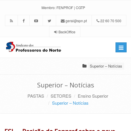
Membro:
FENPROF
|
CGTP
geral@spn.pt
22 60 70 500
BackOffice
Toggle
naviga
Superior – Notícias
Superior – Notícias
PASTAS
SETORES
Ensino Superior
Superior – Notícias