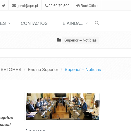
geral@spn.pt
22 60 70 500
BackOffice
ES
CONTACTOS
E AINDA...
Superior – Notícias
SETORES
Ensino Superior
Superior – Notícias
rojetos
ssoal