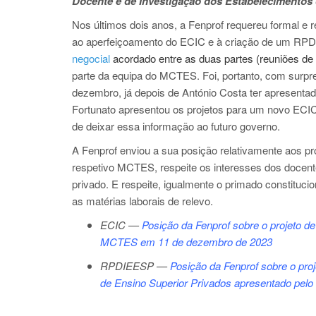
Docente e de Investigação dos Estabelecimentos 
Nos últimos dois anos, a Fenprof requereu formal e r
ao aperfeiçoamento do ECIC e à criação de um RPDI
negocial
acordado entre as duas partes (reuniões de
parte da equipa do MCTES. Foi, portanto, com surp
dezembro, já depois de António Costa ter apresentad
Fortunato apresentou os projetos para um novo ECIC
de deixar essa informação ao futuro governo.
A Fenprof enviou a sua posição relativamente aos pr
respetivo MCTES, respeite os interesses dos docentes
privado. E respeite, igualmente o primado constituc
as matérias laborais de relevo.
ECIC —
Posição da Fenprof sobre o projeto de
MCTES em 11 de dezembro de 2023
RPDIEESP —
Posição da Fenprof sobre o pr
de Ensino Superior Privados apresentado p