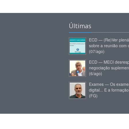
Últimas
ECD — (Re)Ver plená
sobre a reunião com
(07/ago)
ECD — MECI desresp
negociação suplemen
(6/ago)
Exames — Os exames
digital... E a formação
(FG)
Conteúdo Editorial:
RR
e
JMC