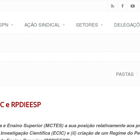
SPN
AÇÃO SINDICAL
SETORES
DELEGAÇÕ
PASTAS
IC e RPDIEESP
ia e Ensino Superior (MCTES) a sua p
osição relativamente aos p
Investigação Científica (ECIC)
e (ii)
criação de um Regime do Pe