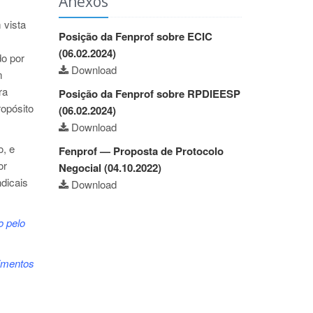
Anexos
 vista
Posição da Fenprof sobre ECIC
(06.02.2024)
do por
Download
m
ra
Posição da Fenprof sobre RPDIEESP
opósito
(06.02.2024)
Download
o, e
Fenprof — Proposta de Protocolo
or
Negocial (04.10.2022)
dicais
Download
o pelo
cimentos