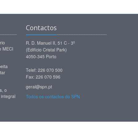
Contactos
rio
R. D. Manuel II, 51 C - 3º
 o MECI
(Edifício Cristal Park)
4050-345 Porto
eita
Telef: 226 070 500
tar
Fax: 226 070 596
geral@spn.pt
, o
 integral
Todos os contactos do SPN