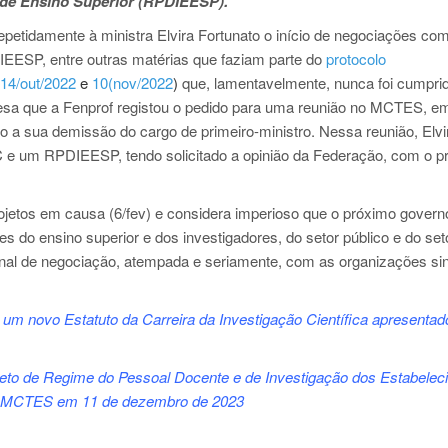
de Ensino Superior (
RPDIEESP).
epetidamente à ministra Elvira Fortunato o início de negociações com
EESP, entre outras matérias que faziam parte do
protocolo
14/out/2022
e
10(nov/2022
)
que, lamentavelmente, nunca foi cumpri
resa que a Fenprof registou o pedido para uma reunião no MCTES, e
o a sua demissão do cargo de primeiro-ministro. Nessa reunião, Elvi
 e um RPDIEESP, tendo solicitado a opinião da Federação, com o pr
ojetos em causa (6/fev) e considera imperioso que o próximo govern
 do ensino superior e dos investigadores, do setor público e do set
ional de negociação, atempada e seriamente, com as organizações sin
 um novo Estatuto da Carreira da Investigação Científica apresentad
ojeto de Regime do Pessoal Docente e de Investigação dos Estabele
elo MCTES em 11 de dezembro de 2023