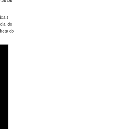
 20 de
icais
cial de
ireta do