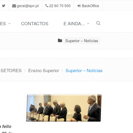
geral@spn.pt
22 60 70 500
BackOffice
ES
CONTACTOS
E AINDA...
Superior – Notícias
SETORES
Ensino Superior
Superior – Notícias
 feito