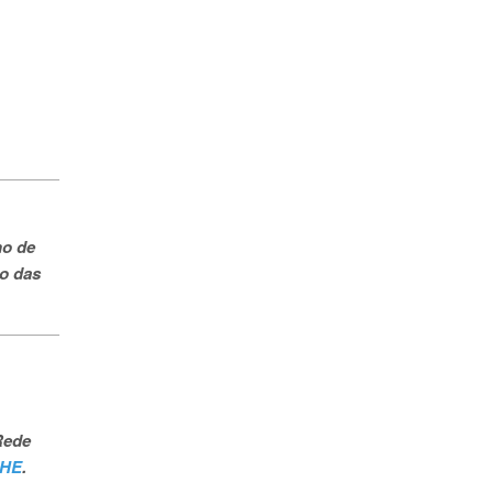
ho de
ão das
Rede
RHE
.