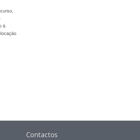
ncurso,
o
o à
olocação
Contactos