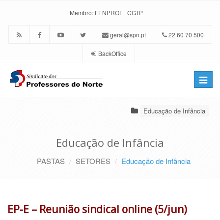
Membro:
FENPROF
|
CGTP
geral@spn.pt
22 60 70 500
BackOffice
Toggle
naviga
Educação de Infância
Educação de Infância
PASTAS
SETORES
Educação de Infância
EP-E – Reunião sindical online (5/jun)