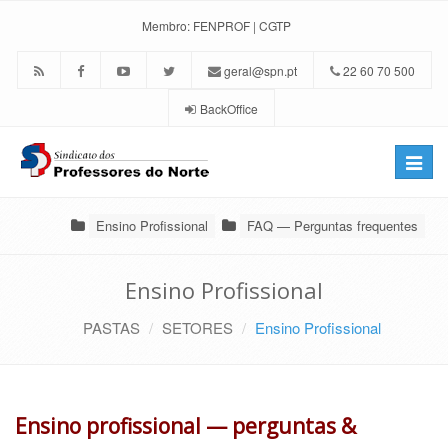
Membro:
FENPROF
|
CGTP
geral@spn.pt
22 60 70 500
BackOffice
Toggle
naviga
Ensino Profissional
FAQ — Perguntas frequentes
Ensino Profissional
PASTAS
SETORES
Ensino Profissional
Ensino profissional — perguntas &