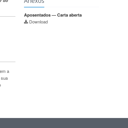
Anexos
r do
Aposentados — Carta aberta
Download
uem a
 sua
o