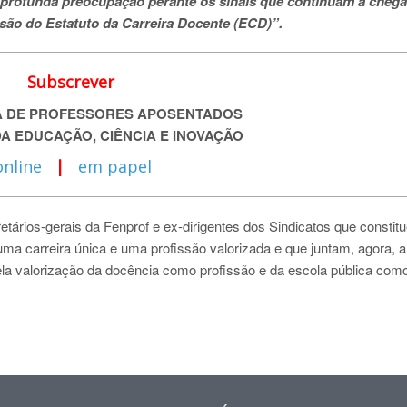
“profunda preocupação perante os sinais que continuam a chega
visão do Estatuto da Carreira Docente (ECD)”.
Subscrever
A DE PROFESSORES
APOSENTADOS
DA EDUCAÇÃO, CIÊNCIA E INOVAÇÃO
online
|
em papel
retários-gerais da Fenprof e ex-dirigentes dos Sindicatos que constit
ma carreira única e uma profissão valorizada e que juntam, agora, a
 pela valorização da docência como profissão e da escola pública com