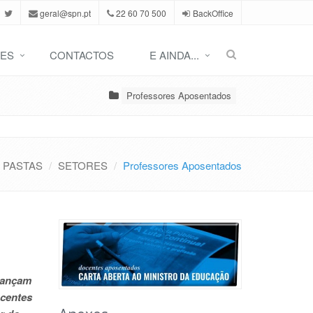
geral@spn.pt
22 60 70 500
BackOffice
ES
CONTACTOS
E AINDA...
Professores Aposentados
PASTAS
SETORES
Professores Aposentados
 lançam
ocentes