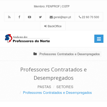
Membro:
FENPROF
|
CGTP
geral@spn.pt
22 60 70 500
BackOffice
Toggle
naviga
Professores Contratados e Desempregados
Professores Contratados e
Desempregados
PASTAS
SETORES
Professores Contratados e Desempregados