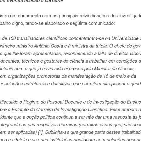
ão tiverem acesso à carreira!
nistro um documento com as principais reivindicações dos investigad
abalho digno, tendo-se elaborado o seguinte comunicado:
 de 100 trabalhadores científicos concentraram-se na Universidade 
rimeiro-ministro António Costa e à ministra da tutela. O chefe de go
que lhe foram apresentadas, reconhecendo a falta de direitos labor
docentes, técnicos e gestores de ciência a trabalhar em condições 
ntonia com o que já havia sido expresso pela Ministra da Ciência,
 com organizações promotoras da manifestação de 16 de maio e da
r soluções estruturais e definitivas que permitam ultrapassar o quad
 discutido o Regime do Pessoal Docente e de Investigação do Ensin
obre o Estatuto da Carreira de Investigação Científica. Pese embora 
idente que a opção política continua a ser não dar uma resposta às j
 integrando-os nas respetivas carreiras (carreiras essas que, não obs
em ser aplicadas) [*]. Sublinha-se que grande parte destes trabalha
ano e a tutela e as suas instituições continuam sem soluções apesa