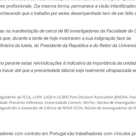
destes profissionais. Da mesma forma, permanece a visão infantilizado
conhecendo que o trabalho por estes desempenhado tem de ser feito 
s na manifestação de cerca de 80 investigadores da Faculdade de 
 que, durante a tarde de hoje mostraram a sua indignação face às
inistra da tutela, do Presidente da República e do Reitor da Univers
 perante estas reivindicações é indicativa da importância da unida
 travar até que a precariedade laboral seja realmente ultrapassada e
tigadores da FCUL, LUPA: LAQV e UCIBIO Post-Doctoral Association @NOVA, Post
ade: Precários Inflexíveis, Universidade Comum, NInTec: Núcleo de Investigador
vestigador@s e Gestor@s de Ciência da NOVA FCSH, Núcleo de Investigadores do I
gadores com contrato em Portugal são trabalhadores com vínculos pr