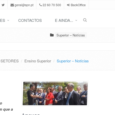
geral@spn.pt
22 60 70 500
BackOffice
ES
CONTACTOS
E AINDA...
Superior – Notícias
SETORES
Ensino Superior
Superior – Notícias
ão
m que a