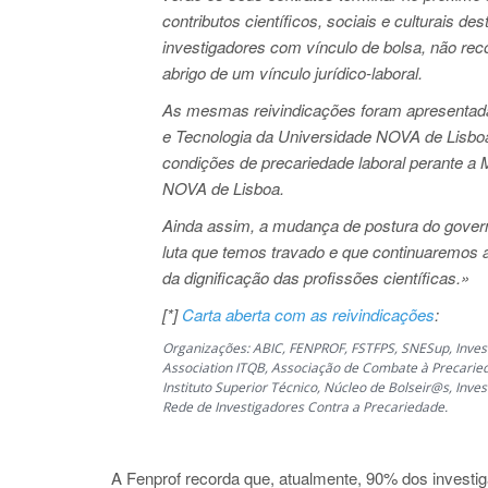
contributos científicos, sociais e culturais 
investigadores com vínculo de bolsa, não re
abrigo de um vínculo jurídico-laboral.
As mesmas reivindicações foram apresentada
e Tecnologia da Universidade NOVA de Lisboa
condições de precariedade laboral perante a M
NOVA de Lisboa.
Ainda assim, a mudança de postura do governo
luta que temos travado e que continuaremos a
da dignificação das profissões científicas.»
[*]
Carta aberta com as reivindicações
:
Organizações: ABIC, FENPROF, FSTFPS, SNESup, Inves
Association ITQB, Associação de Combate à Precaried
Instituto Superior Técnico, Núcleo de Bolseir@s, In
Rede de Investigadores Contra a Precariedade.
A Fenprof recorda que, atualmente, 90% dos investi