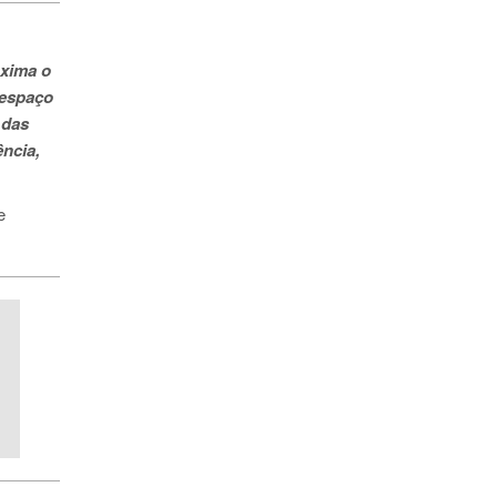
oxima o
espaço
 das
ência,
e