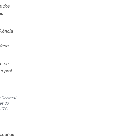
ra dos
ao
Ciência
idade
de na
m prol
 Doctoral
es do
SCTE,
ecários.