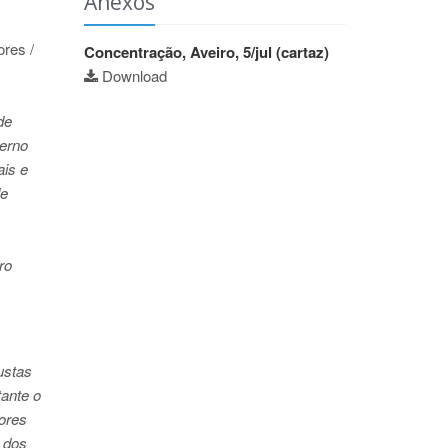
Anexos
ores /
Concentração, Aveiro, 5/jul (cartaz)
Download
de
verno
ais e
de
ro
o
a
ustas
tante o
dores
r dos