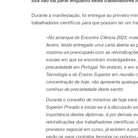
luta não vai parar enquanto estes trabalhadores n
Durante a manifestação, foi entregue ao primeiro-mi
trabalhadores científicos para que possam ter um tr
«No arranque do Encontro Ciência 2023, mais
Aveiro, tendo entregado uma carta aberta ao p
mostrou-se preocupado com as reivindicações 
sociais em que se encontram investigadores, 
precariedade em Portugal. No entanto, e em si
Tecnologia e do Ensino Superior em reunião
concentração de hoje, não apresenta quaisque
contínuo de precariedade deste sector.
Durante o conselho de ministros de hoje será
Superior Privado e iniciar-se-á a discussão s
importância destes diplomas, é por demais ev
reivindicações dos trabalhadores científicos,
processo negocial em curso, já existem e pod
verão os seus contratos terminar no próximo 