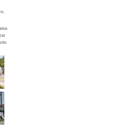
co,
elos
zar
anto