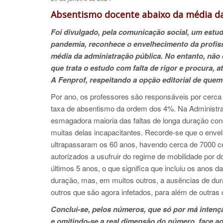
Absentismo docente abaixo da média da
Foi divulgado, pela comunicação social, um estu
pandemia, reconhece o envelhecimento da profissã
média da administração pública. No entanto, não
que trata o estudo com falta de rigor e procura, 
A Fenprof, respeitando a opção editorial de quem
Por ano, os professores são responsáveis por cerca d
taxa de absentismo da ordem dos 4%. Na Administraç
esmagadora maioria das faltas de longa duração co
muitas delas incapacitantes. Recorde-se que o enve
ultrapassaram os 60 anos, havendo cerca de 7000 
autorizados a usufruir do regime de mobilidade por d
últimos 5 anos, o que significa que incluiu os anos 
duração, mas, em muitos outros, a ausências de dur
outros que são agora infetados, para além de outras
Conclui-se, pelos números, que só por má intenç
e omitindo-se a real dimensão do número, face ao