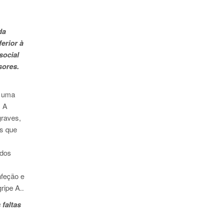
da
erior à
social
sores.
a uma
. A
graves,
es que
 dos
nfeção e
ripe A..
faltas