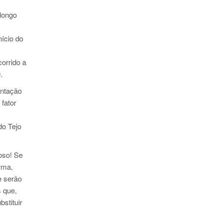
 longo
ício do
orrido a
0.
entação
fator
s
do Tejo
roso! Se
rma,
e serão
s que,
stituir