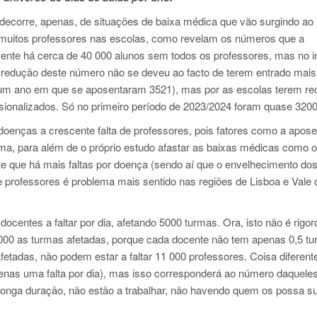
 decorre, apenas, de situações de baixa médica que vão surgindo ao
am muitos professores nas escolas, como revelam os números que a
ente há cerca de 40 000 alunos sem todos os professores, mas no in
 redução deste número não se deveu ao facto de terem entrado mais
um ano em que se aposentaram 3521), mas por as escolas terem rec
sionalizados. Só no primeiro período de 2023/2024 foram quase 320
doenças a crescente falta de professores, pois fatores como a apos
a, para além de o próprio estudo afastar as baixas médicas como o 
norte que há mais faltas por doença (sendo aí que o envelhecimento do
de professores é problema mais sentido nas regiões de Lisboa e Vale 
ocentes a faltar por dia, afetando 5000 turmas. Ora, isto não é rigo
000 as turmas afetadas, porque cada docente não tem apenas 0,5 tu
etadas, não podem estar a faltar 11 000 professores. Coisa diferent
penas uma falta por dia), mas isso corresponderá ao número daquele
onga duração, não estão a trabalhar, não havendo quem os possa sub