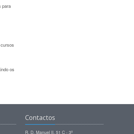
s para
 cursos
aindo os
Contactos
R. D. Manuel II, 51 C - 3º