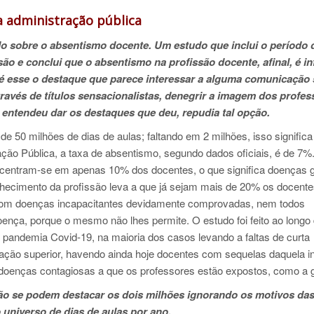
 administração pública
do sobre o absentismo docente. Um estudo que inclui o período 
o e conclui que o absentismo na profissão docente, afinal, é inf
 é esse o destaque que parece interessar a alguma comunicação 
através de títulos sensacionalistas, denegrir a imagem dos profes
 entendeu dar os destaques que deu, repudia tal opção.
e 50 milhões de dias de aulas; faltando em 2 milhões, isso signific
ão Pública, a taxa de absentismo, segundo dados oficiais, é de 7%
ncentram-se em apenas 10% dos docentes, o que significa doenças 
lhecimento da profissão leva a que já sejam mais de 20% os docent
com doenças incapacitantes devidamente comprovadas, nem todos
oença, porque o mesmo não lhes permite. O estudo foi feito ao longo
da pandemia Covid-19, na maioria dos casos levando a faltas de curta
ação superior, havendo ainda hoje docentes com sequelas daquela i
 doenças contagiosas a que os professores estão expostos, como a g
ão se podem destacar os dois milhões ignorando os motivos das 
 universo de dias de aulas por ano.