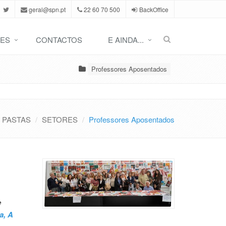
geral@spn.pt
22 60 70 500
BackOffice
ES
CONTACTOS
E AINDA...
Professores Aposentados
PASTAS
SETORES
Professores Aposentados
e
a, A