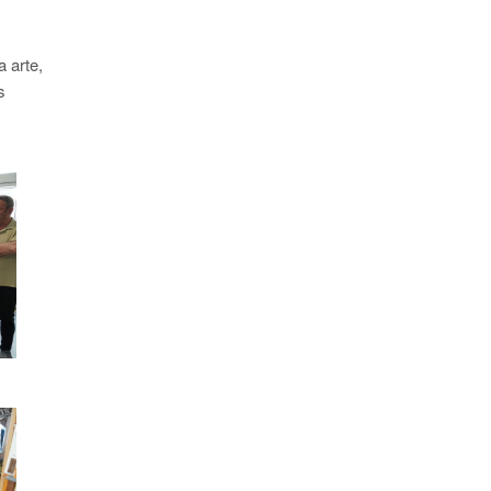
 arte,
s