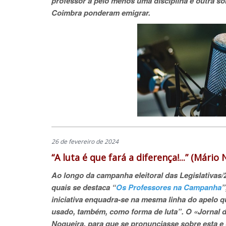
professor a pelo menos uma disciplina e outra s
Coimbra ponderam emigrar.
26 de fevereiro de 2024
“A luta é que fará a diferença!...” (Mário
Ao longo da campanha eleitoral das Legislativas/20
quais se destaca “
Os Professores na Campanha
”
iniciativa enquadra-se na mesma linha do apelo que
usado, também, como forma de luta”. O «Jorna
Nogueira, para que se pronunciasse sobre esta e o