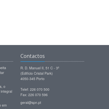
Contactos
eita
R. D. Manuel II, 51 C - 3º
tar
(Edifício Cristal Park)
4050-345 Porto
, o
Telef: 226 070 500
 integral
Fax: 226 070 596
geral@spn.pt
io em