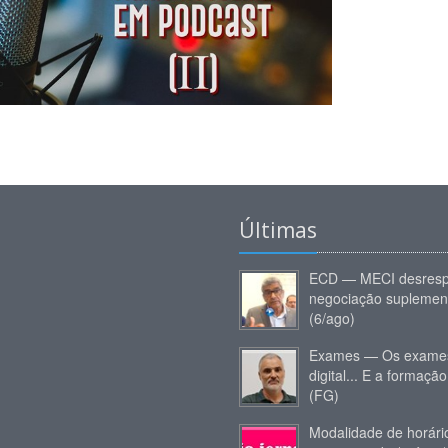
Últimas
ECD — MECI desresp
negociação suplemen
(6/ago)
Exames — Os exames
digital... E a formação
(FG)
Modalidade de horár