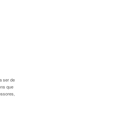
a ser de
ens que
essores,