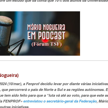
obre um estudo que dá conta que 70% dos alunos da Universidad
 Nogueira)
24 (10/mar), a Fenprof decidiu levar por diante várias iniciativa
, que percorrerá o país de Norte a Sul e as regiões autónomas. E
 tem sido feito para que a “luta vá até ao voto, para que este s
l da FENPROF»
entrevistou o secretário-geral da Federação
, Mári
utras iniciativas.