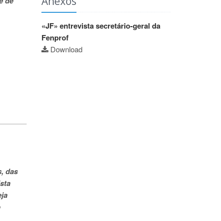
Anexos
e de
«JF» entrevista secretário-geral da
Fenprof
Download
s, das
sta
eja
o