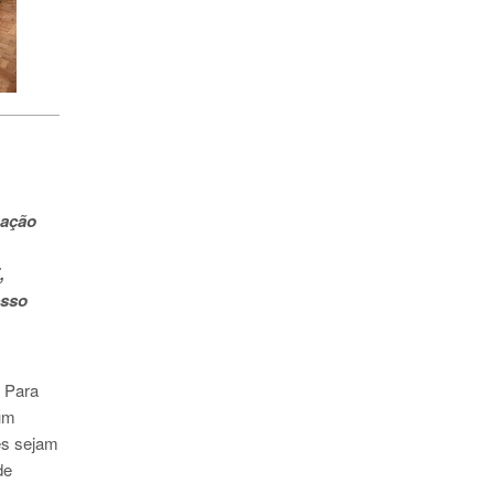
 ação
,
esso
. Para
um
es sejam
de