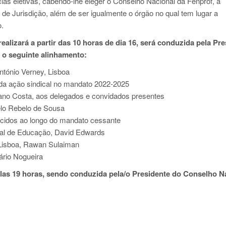
s eletivas, cabendo-lhe eleger o Conselho Nacional da Fenprof, a
e Jurisdição, além de ser igualmente o órgão no qual tem lugar a
o.
alizará a partir das 10 horas de dia 16, será conduzida pela Pre
o seguinte alinhamento:
ntónio Verney, Lisboa
da ação sindical no mandato 2022-2025
ano Costa, aos delegados e convidados presentes
lo Rebelo de Sousa
ecidos ao longo do mandato cessante
onal de Educação, David Edwards
 Lisboa, Rawan Sulaiman
ário Nogueira
las 19 horas, sendo conduzida pela/o Presidente do Conselho N