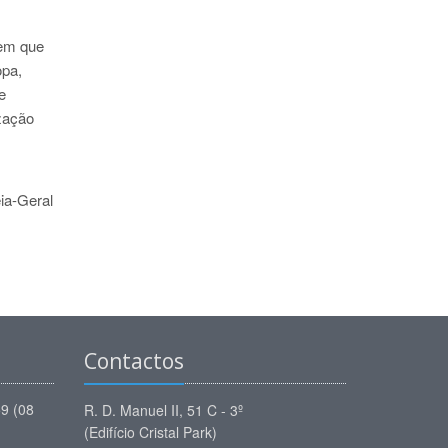
 em que
opa,
e
zação
ia-Geral
Contactos
59 (08
R. D. Manuel II, 51 C - 3º
(Edifício Cristal Park)