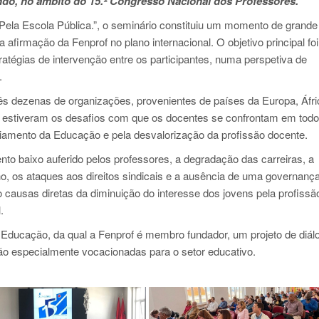
do, no âmbito do 15.º Congresso Nacional dos Professores.
. Pela Escola Pública.”, o seminário constituiu um momento de grande
afirmação da Fenprof no plano internacional. O objetivo principal foi
tratégias de intervenção entre os participantes, numa perspetiva de
.
rês dezenas de organizações, provenientes de países da Europa, Áfri
e estiveram os desafios com que os docentes se confrontam em todo
iamento da Educação e pela desvalorização da profissão docente.
o baixo auferido pelos professores, a degradação das carreiras, a
ho, os ataques aos direitos sindicais e a ausência de uma governanç
ausas diretas da diminuição do interesse dos jovens pela profissã
.
ducação, da qual a Fenprof é membro fundador, um projeto de diál
ão especialmente vocacionadas para o setor educativo.