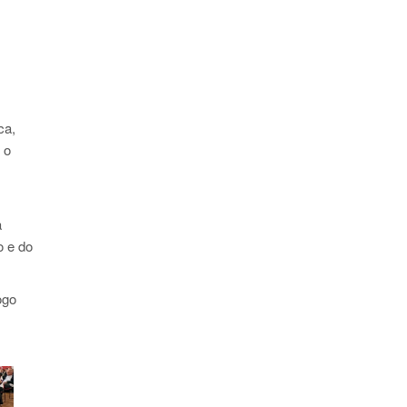
ca,
 o
a
o e do
ogo