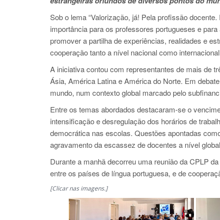
estrangeiras oriundos de diversos pontos do mun
Sob o lema “Valorização, já! Pela profissão docente
importância para os professores portugueses e para a 
promover a partilha de experiências, realidades e es
cooperação tanto a nível nacional como internacional
A iniciativa contou com representantes de mais de t
Ásia, América Latina e América do Norte. Em debat
mundo, num contexto global marcado pelo subfinanc
Entre os temas abordados destacaram-se o venciment
intensificação e desregulação dos horários de trabal
democrática nas escolas. Questões apontadas como c
agravamento da escassez de docentes a nível global
Durante a manhã decorreu uma reunião da CPLP da E
entre os países de língua portuguesa, e de cooperaç
[Clicar nas imagens.]