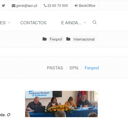
geral@spn.pt
22 60 70 500
BackOffice
ES
CONTACTOS
E AINDA...
Fenprof
Internacional
PASTAS
SPN
Fenprof
te. O